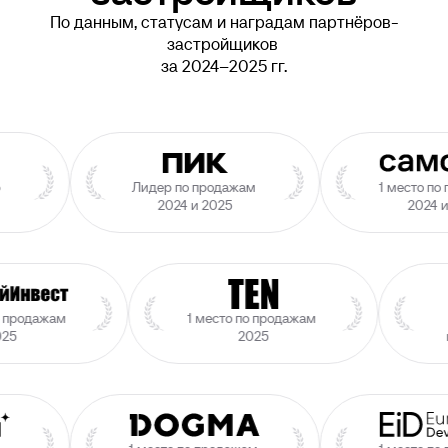
По данным, статусам и наградам партнёров-
застройщиков 

за 2024–2025 гг.
егатор 

Лидер по продажам 

1 м
 2025
2024 и 2025
ам 

1 место по продажам 

ТОП3 
2025
по про