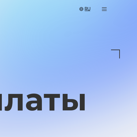
RU
аты