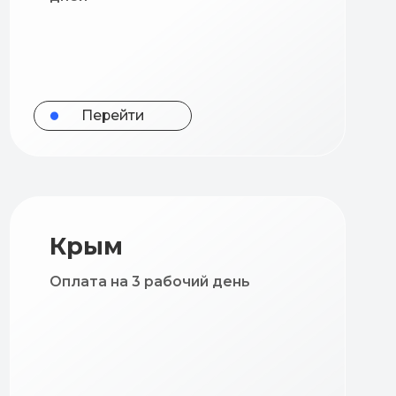
ерейти
ым
а на 3 рабочий день
ерейти