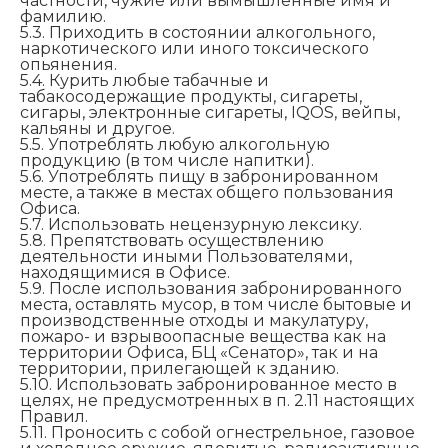
частности, чужие или вымышленные имя и
фамилию.
5.3. Приходить в состоянии алкогольного,
наркотического или иного токсического
опьянения.
5.4. Курить любые табачные и
табакосодержащие продукты, сигареты,
сигары, электронные сигареты, IQOS, вейпы,
кальяны и другое.
5.5. Употреблять любую алкогольную
продукцию (в том числе напитки).
5.6. Употреблять пищу в забронированном
месте, а также в местах общего пользования
Офиса.
5.7. Использовать нецензурную лексику.
5.8. Препятствовать осуществлению
деятельности иными Пользователями,
находящимися в Офисе.
5.9. После использования забронированного
места, оставлять мусор, в том числе бытовые и
производственные отходы и макулатуру,
пожаро- и взрывоопасные вещества как на
территории Офиса, БЦ «Сенатор», так и на
территории, прилегающей к зданию.
5.10. Использовать забронированное место в
целях, не предусмотренных в п. 2.11 настоящих
Правил.
5.11. Проносить с собой огнестрельное, газовое