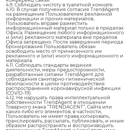
конференц связи.
4.9. Соблюдать чистоту в туалетной комнате.
4.10. В случае получения согласия TrendAgent
на размещение Пользователем рекламной
информации и прочих материалов,
Пользователь вправе разместить
информационный материал только в пределах
Офиса. Размещение любого информационного
и (или) рекламного материала вне пределов
Офиса запрещено. После завершения периода
бронирования Пользователь обязан
освободить место от принесенного им
рекламного и (или) иного информационного и
материала.
4.11. Соблюдать стандарты ведения
деятельности, меры предосторожности,
разработанные силами TrendAgent для
соблюдения санитарно-гигиенической
безопасности в целях противодействия
распространения коронавирусной инфекции
(COVID-19).
4.12. Не нарушать права интеллектуальной
собственности TrendAgent в отношении
Товарного знака “TRENDAGENT”, Сайта или
каких-либо его элементов, в частности,
Пользователь не имеет права копировать,
транслировать, рассылать, публиковать, и иным
образом распространять и воспроизводить