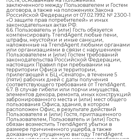
Гостя, основанные на положениях
заключенного между Пользователем и Гостем
договора, а также на положениях Закона
Российской Федерации от 07.02.1992 № 2300-1
«О защите прав потребителей» и иных
законодательных актах РФ.
6.6. Пользователь и (или) Гость обязуется
компенсировать TrendAgent любые пени,
штрафы, неустойки и иные санкции,
наложенные на TrendAgent любыми органами
или организациями в связи с нарушением
Пользователем и (или) Гостем требований
законодательства Российской Федерации,
настоящих Правил при пребывании на
территории Офиса и территории,
прилегающей к БЦ «Сенатор», в течение 5
(пяти) рабочих дней с даты получения
соответствующего требования от TrendAgent.
6.7. В случае гибели или порчи имущества,
элементов декора, ремонта, иных конструкций
забронированного места и (или) мест общего
пользования Офиса, здания, в котором
расположен Офис, в результате действий
Пользователя и (или) Гостя, приглашенного
Пользователем, Пользователь и (или) Гость
обязан возместить TrendAgent убытки в
размере причиненного ущерба, а также
доказанную упущенную выгоду TrendAgent