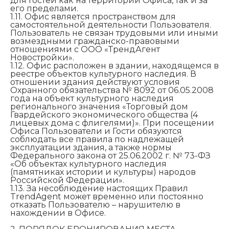
для Гостей как на территории Офиса, так и за
его пределами.
1.11. Офис является пространством для
самостоятельной деятельности Пользователя.
Пользователь не связан трудовыми или иными
возмездными гражданско-правовыми
отношениями с ООО «ТрендАгент
Новостройки».
1.12. Офис расположен в здании, находящемся в
реестре объектов культурного наследия. В
отношении здания действуют условия
Охранного обязательства № 8092 от 06.05.2008
года на объект культурного наследия
регионального значения «Торговый дом
Гвардейского экономического общества (4
лицевых дома с флигелями)». При посещении
Офиса Пользователи и Гости обязуются
соблюдать все правила по надлежащей
эксплуатации здания, а также нормы
Федерального закона от 25.06.2002 г. № 73-ФЗ
«Об объектах культурного наследия
(памятниках истории и культуры) народов
Российской Федерации».
1.13. За несоблюдение настоящих Правил
TrendAgent может временно или постоянно
отказать Пользователю – нарушителю в
нахождении в Офисе.