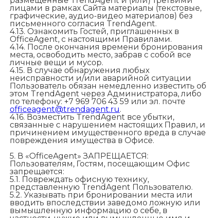
размещенные TrendAgent и (или) третьими
лицами в рамках Сайта материалы (текстовые,
графические, аудио-видео материалов) без
письменного согласия TrendAgent.
4.13. Ознакомить Гостей, приглашенных в
OfficeAgent, с настоящими Правилами.
4.14. После окончания времени бронирования
места, освободить место, забрав с собой все
личные вещи и мусор.
4.15. В случае обнаружения любых
неисправности и/или аварийной ситуации
Пользователь обязан немедленно известить об
этом TrendAgent через Администратора, либо
по телефону: +7 969 706 43 59 или эл. почте
officeagent@trendagent.ru
.
4.16. Возместить TrendAgent все убытки,
связанные с нарушением настоящих Правил, и
причинением имущественного вреда в случае
повреждения имущества в Офисе.
5. В «OfficeAgent» ЗАПРЕЩАЕТСЯ:
Пользователям, Гостям, посещающим Офис
запрещается:
5.1. Повреждать офисную технику,
представленную TrendAgent Пользователю.
5.2. Указывать при бронировании места или
вводить впоследствии заведомо ложную или
вымышленную информацию о себе, в