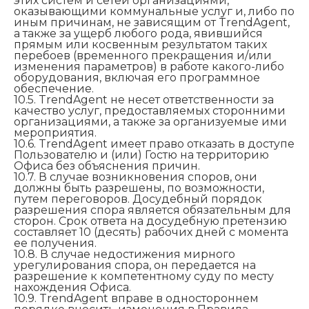
этих систем и сетей организациями,
оказывающими коммунальные услуг и, либо по
иным причинам, не зависящим от TrendAgent,
а также за ущерб любого рода, явившийся
прямым или косвенным результатом таких
перебоев (временного прекращения и/или
изменения параметров) в работе какого-либо
оборудования, включая его программное
обеспечение.
10.5. TrendAgent не несет ответственности за
качество услуг, предоставляемых сторонними
организациями, а также за организуемые ими
мероприятия.
10.6. TrendAgent имеет право отказать в доступе
Пользователю и (или) Гостю на территорию
Офиса без объяснения причин.
10.7. В случае возникновения споров, они
должны быть разрешены, по возможности,
путем переговоров. Досудебный порядок
разрешения спора является обязательным для
сторон. Срок ответа на досудебную претензию
составляет 10 (десять) рабочих дней с момента
ее получения.
10.8. В случае недостижения мирного
урегулирования спора, он передается на
разрешение к компетентному суду по месту
нахождения Офиса.
10.9. TrendAgent вправе в одностороннем