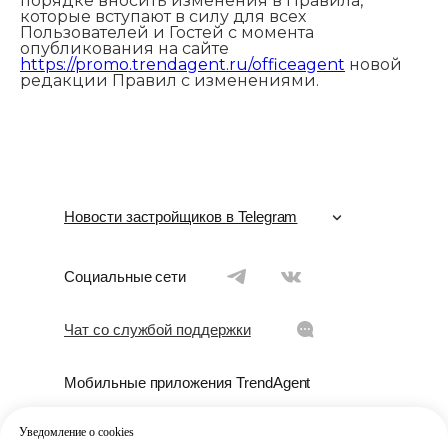
порядке вносить изменения в Правила,
которые вступают в силу для всех
Пользователей и Гостей с момента
опубликования на сайте
https://promo.trendagent.ru/officeagent
новой
редакции Правил с изменениями.
Новости застройщиков в Telegram
Москва
Moscow
Социальные сети
Санкт-Петербург
Saint-Petersburg
Чат со службой поддержки
Краснодар
Krasnodar
Мобильные приложения TrendAgent
Сочи
Sochi
AppStore
GooglePlay
HUAWEI AppGallery
Крым
Crimea
Уведомление о cookies