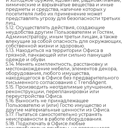
и холодное оружие, ядовитые, радиоактивные,
химические и взрывчатые вещества и иные
предметы и средства, наличие которых у
посетителя либо их применение может
представлять угрозу для безопасности третьих
лиц.
5.12. Осуществлять действия, создающие
неудобства другим Пользователям и Гостям,
Администратору, иным третьи лицам, а также
влекущие за собой опасность для окружающих,
собственной жизни и здоровью.
5.13. Находиться на территории Офиса в
грязной, пачкающей или сильно пахнущей
одежде и обуви.
5.14. Менять комплектность, расстановку и
местонахождение мебели, элементов декора,
оборудования, любого имущества,
находящегося в Офисе без предварительного
письменного согласования с TrendAgent.
5.15. Производить неотделимые улучшения,
реконструкции, перепланировки или
переустройства Офиса.
5.16. Выносить не принадлежащее
Пользователю и (или) Гостю имущество и
другие материальные ценности из Офиса.
5.17. Пытаться самостоятельно устранять
неисправности в работе оборудования.
5.18. Подключать в Офисе любые