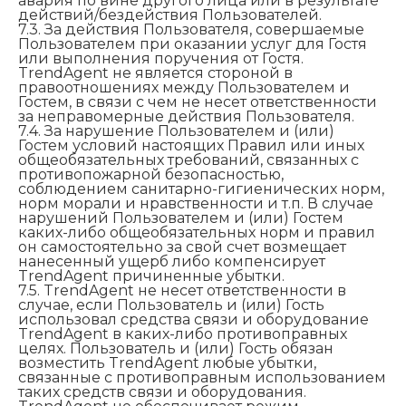
авария по вине другого лица или в результате
действий/бездействия Пользователей.
7.3. За действия Пользователя, совершаемые
Пользователем при оказании услуг для Гостя
или выполнения поручения от Гостя.
TrendAgent не является стороной в
правоотношениях между Пользователем и
Гостем, в связи с чем не несет ответственности
за неправомерные действия Пользователя.
7.4. За нарушение Пользователем и (или)
Гостем условий настоящих Правил или иных
общеобязательных требований, связанных с
противопожарной безопасностью,
соблюдением санитарно-гигиенических норм,
норм морали и нравственности и т.п. В случае
нарушений Пользователем и (или) Гостем
каких-либо общеобязательных норм и правил
он самостоятельно за свой счет возмещает
нанесенный ущерб либо компенсирует
TrendAgent причиненные убытки.
7.5. TrendAgent не несет ответственности в
случае, если Пользователь и (или) Гость
использовал средства связи и оборудование
TrendAgent в каких-либо противоправных
целях. Пользователь и (или) Гость обязан
возместить TrendAgent любые убытки,
связанные с противоправным использованием
таких средств связи и оборудования.