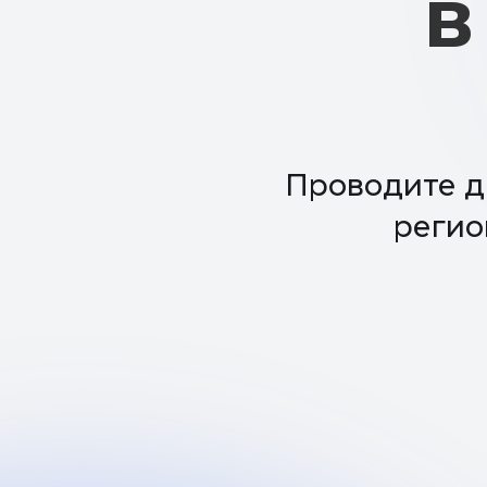
Проводите диста
регионе 
Как п