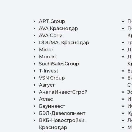
ART Group
Г
AVA Краснодар
Г
AVA Сочи
К
DOGMA. Краснодар
Г
Mirror
Д
Morein
Д
SochiSalesGroup
К
T-Invest
Е
VSN Group
Е
Август
С
АнапаИнвестСтрой
З
Атлас
И
Бауинвест
И
БЭЛ-Девелопмент
К
ВКБ-Новостройки.
Л
Краснодар
М