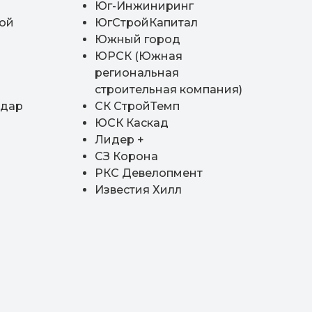
Юг-Инжиниринг
рой
ЮгСтройКапитал
Южный город
ЮРСК (Южная
региональная
строительная компания)
одар
СК СтройТемп
ЮСК Каскад
Лидер +
СЗ Корона
РКС Девелопмент
Известия Хилл