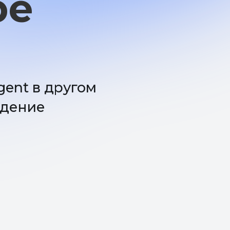
другом
у?