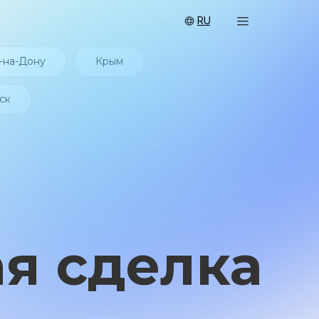
RU
-на-Дону
Крым
ск
сделка