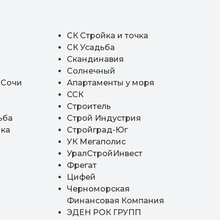
СК Стройка и точка
СК Усадьба
Скандинавия
Солнечный
 Сочи
Апартаменты у моря
ССК
Строитель
ьба
Строй Индустрия
нка
Стройград-Юг
УК Мегаполис
УралСтройИнвест
Фрегат
Цифей
Черноморская
Финансовая Компания
ЭДЕН РОК ГРУПП