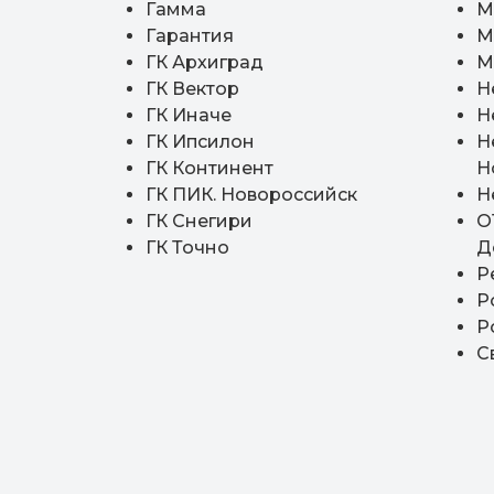
Гамма
М
Гарантия
М
ГК Архиград
М
ГК Вектор
Н
ГК Иначе
Н
ГК Ипсилон
Н
ГК Континент
Н
Пров
ГК ПИК. Новороссийск
Н
ГК Снегири
О
ГК Точно
Д
Р
Р
Р
С