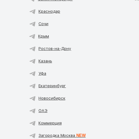
Краснодар
Сочи
Крым
Ростов-на-Дону
Казань
Уфа
Екатеринбург
Новосибирск
ОАЭ
Коммерция
Загородка Москва
NEW