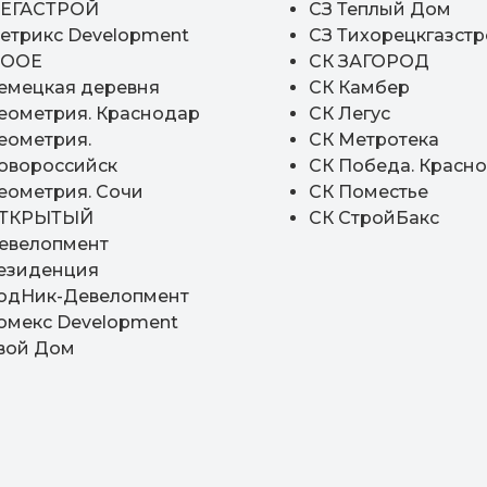
ЕГАСТРОЙ
СЗ Теплый Дом
етрикс Development
СЗ Тихорецкгазст
ООЕ
СК ЗАГОРОД
емецкая деревня
СК Камбер
еометрия. Краснодар
СК Легус
еометрия.
СК Метротека
овороссийск
СК Победа. Красн
ести кросс-региональную сделку
еометрия. Сочи
СК Поместье
ТКРЫТЫЙ
СК СтройБакс
евелопмент
trendagent.ru
езиденция
одНик-Девелопмент
омекс Development
вой Дом