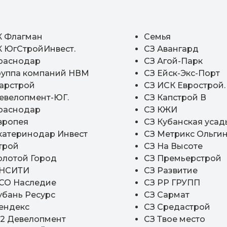
К Флагман
Семья
К ЮгСтройИнвест.
СЗ Авангард
раснодар
СЗ Агой-Парк
руппа компаний НВМ
СЗ Ейск-Экс-Порт
арстрой
СЗ ИСК Еврострой.
евелопмент-ЮГ.
СЗ Капстрой В
раснодар
СЗ КЖИ
вропея
СЗ Кубанская усад
катеринодар Инвест
СЗ Метрикс Ольги
трой
СЗ На Высоте
олотой Город
СЗ Премьерстрой
НСИТИ
СЗ Развитие
СО Наследие
СЗ РР ГРУПП
убань Ресурс
СЗ Сармат
ендекс
СЗ Средастрой
2 Девелопмент
СЗ Твое место