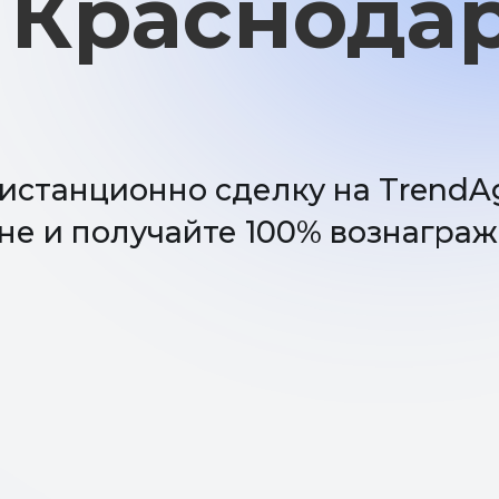
нционно сделку на TrendAgent в 
и получайте 100% вознаграждение
ровести сделк