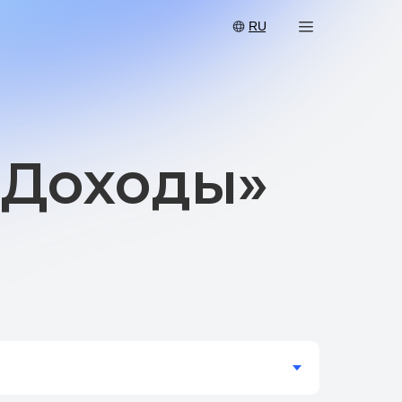
RU
ходы»