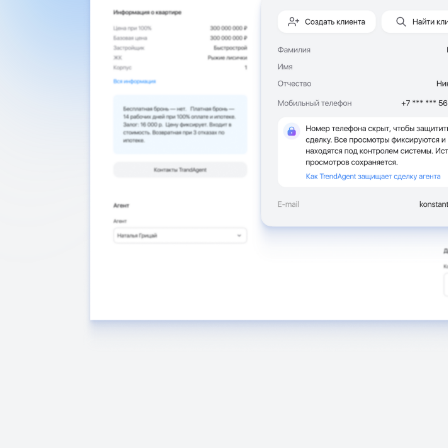
Автофиксац
участия чел