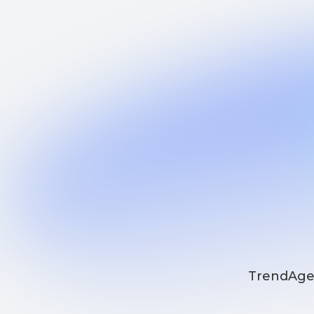
TrendAgent п
Вы 
мы за