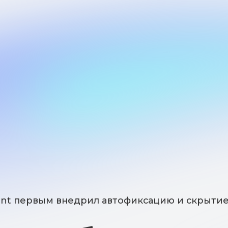
ервым внедрил автофиксацию и скрытие номеров
работаете —
щищаем дан