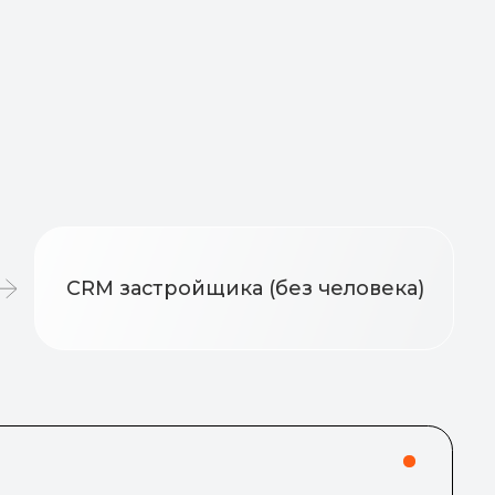
застройщика (без человека)
мера (например,
она)