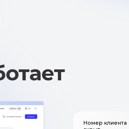
отает
Номер клиента
скрыт
до фиксации