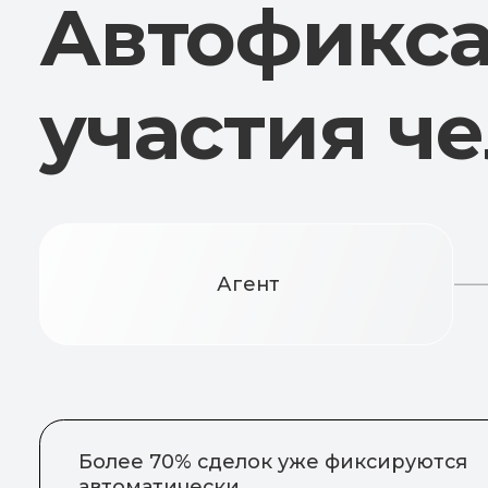
Агент
Более 70% сделок уже фиксируются
автоматически
Никто не 
это реальн