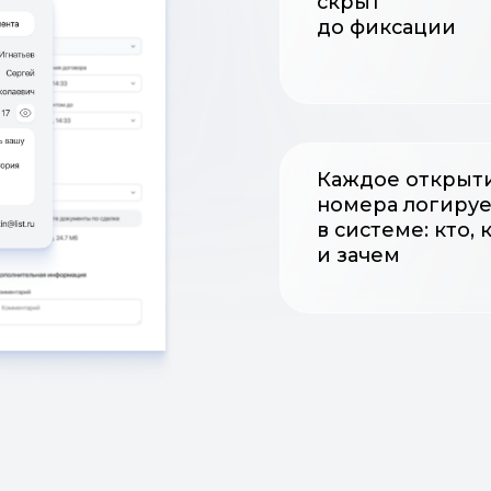
Каждое открытие
номера логируется
в системе: кто, когда
и зачем
ия без
овека