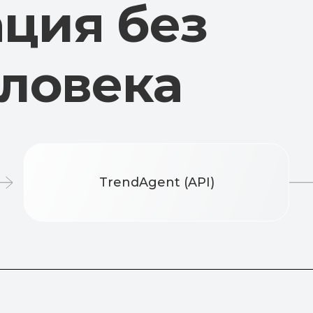
TrendAgent (API)
CRM 
видит номер при фиксации —
ая защита клиента
В будущем: частичная передача но
фамилия + последние цифры телеф