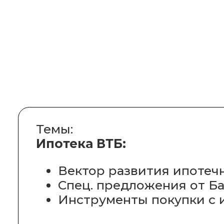
Темы:
Ипотека ВТБ:
Вектор развития ипотечного
Спец. предложения от Банка
Инструменты покупки с ипо
Презентации по ОН Застройщик
Холдинг РСТИ
ГК Ленстройтрест
ИСГ Мавис
ГК Евроинвест