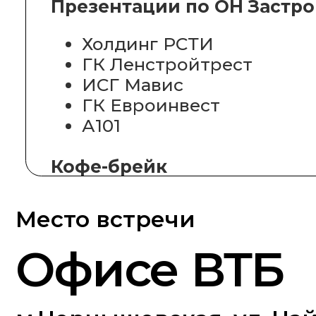
А101
Кофе-брейк
Место встречи
Офисе ВТБ
м.Чернышевская, ул. Чайков